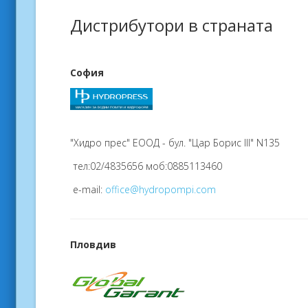
Дистрибутори в страната
София
"Хидро прес" ЕООД - бул. "Цар Борис III" N135
тел:02/4835656 моб:0885113460
e-mail:
office@hydropompi.com
Пловдив