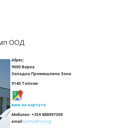
омп ООД
Адрес:
9000 Варна
Западна Промишлена Зона
9140 Тополи
виж на картата
Мобилен:
+359 888997309
email
:
epomp@mail.bg