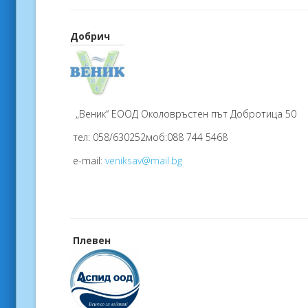
Добрич
„Веник“ ЕООД Околовръстен път Добротица 50
тел: 058/630252моб:088 744 5468
e-mail:
veniksav@mail.bg
Плевен