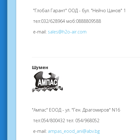
"Глобал Гарант" ООД - бул. "Нейчо Цанов" 1
тел:032/628964 моб:0888809588
e-mail:
sales@h2o-air.com
Шумен
"Ампас" ЕООД - ул. "Ген. Драгомиров" N16
тел:054/800432 тел: 054/968052
e-mail:
ampas_eood_ani@abv.bg