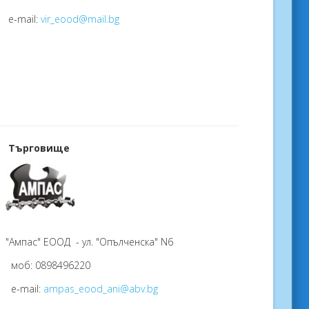
e-mail:
vir_eood@mail.bg
Търговище
"Ампас" ЕООД - ул. "Опълченска" N6
моб: 0898496220
e-mail:
ampas_eood_ani@abv.bg