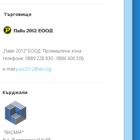
Търговище
„Пави 2012“ ЕООД Промишлена зона
телефони: 0889 228 830 ; 0886 600 506
e-mail:
pavi2012@abv.bg
Кърджали
"ВАСМАР"
бул. "Беломорски" №68