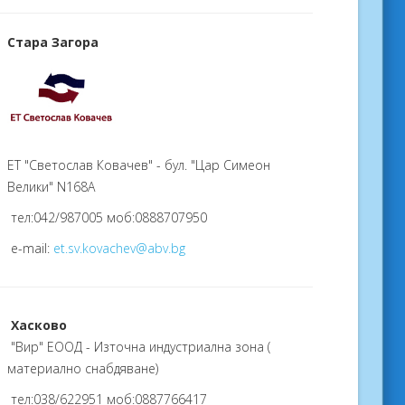
Стара Загора
ЕТ "Светослав Ковачев" - бул. "Цар Симеон
Велики" N168А
тел:042/987005 моб:0888707950
e-mail:
et.sv.kovachev@abv.bg
Хасково
"Вир" ЕООД - Източна индустриална зона (
материално снабдяване)
тел:038/622951 моб:0887766417