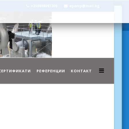
+359888997309
epomp@mail.bg
СЕРТИФИКАТИ
РЕФЕРЕНЦИИ
КОНТАКТ