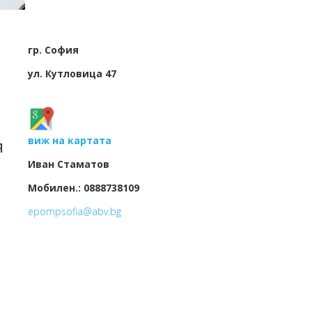
гр. София
ул. Кутловица 47
виж на картата
я
Иван Стаматов
Мобилен.: 0888738109
epompsofia@abv.bg