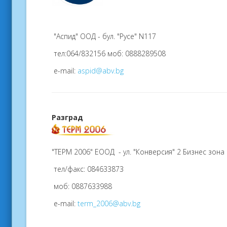
"Аспид" ООД - бул. "Русе" N117
тел:064/832156 моб: 0888289508
e-mail:
aspid@abv.bg
Разград
"ТЕРМ 2006" ЕООД - ул. "Конверсия" 2 Бизнес зон
тел/факс: 084633873
моб: 0887633988
e-mail:
term_2006@abv.bg