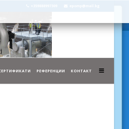
+359888997309
epomp@mail.bg
СЕРТИФИКАТИ
РЕФЕРЕНЦИИ
КОНТАКТ