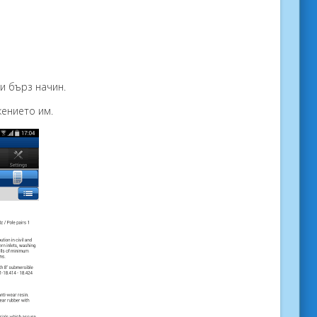
и бърз начин
.
жението
им.