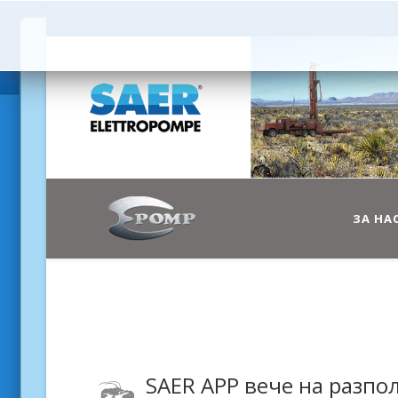
ЗА НА
SAER
APP
вече на разпо