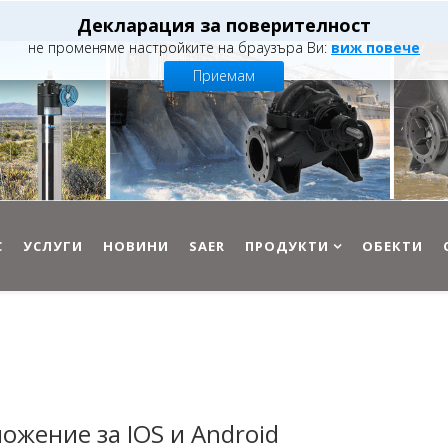
Декларация за поверителност
не променяме настройките на браузъра Ви:
виж повече
Приемам
С
УСЛУГИ
НОВИНИ
SAER
ПРОДУКТИ
ОБЕКТИ
ложение
за
IOS
и
Android