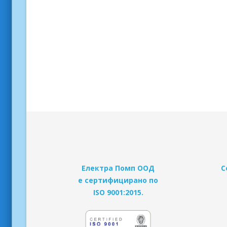
Електра Помп ООД
С
е сертифицирано по
ISO 9001:2015.