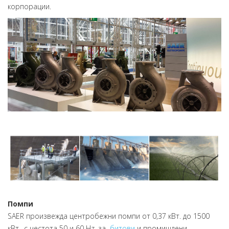
корпорации.
Помпи
SAER произвежда центробежни помпи от 0,37 кВт. до 1500
кВт., с честота 50 и 60 Hz, за
битови
и промишлени