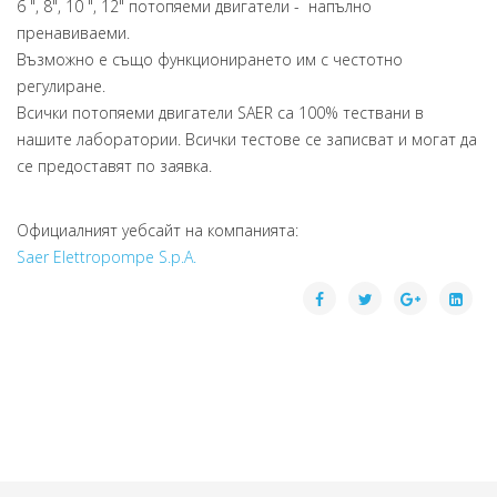
6 ", 8", 10 ", 12" потопяеми двигатели - напълно
пренавиваеми.
Възможно е също функционирането им с честотно
регулиране.
Всички потопяеми двигатели SAER са 100% тествани в
нашите лаборатории. Всички тестове се записват и могат да
се предоставят по заявка.
Официалният уебсайт на компанията:
Saer Elettropompe S.p.A.