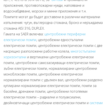
приложения, противопожарни нужди, напояване и
водоснабдяване, морски и минни приложения и т.н.
Помпите могат да бъдат доставени в различни материални
изпълнения: чугун, въглеродна стомана, бронз и неръждаема
стомана AISI 316, DUPLEX.
Гамата на SAER включва:
центробежни периферни
електрически помпи
, центробежни едностъпални
електрически помпи, центробежни електрически помпи с две
насрещно разположени работни колела,
многостъпални
хоризонтални
и вертикални центробежни електрически
помпи, центробежни самозасмукващи електрически помпи,
зъбни електрически помпи, нормализирани центробежни
моноблокови помпи, центробежни електрически
нормализирани помпи с удължен вал, центробежни разделно
куплирани нормализирани електрически помпи, помпи за
басейни, дренажни помпи, центробежни потопяеми
електрически помпи – радиални и полуаксиални,
двойновтичащи центробежни електрически помпи и
системи