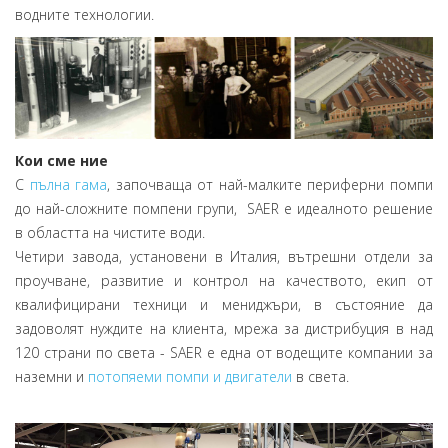
водните технологии.
Кои сме ние
С
пълна гама
, започваща от най-малките периферни помпи
до най-сложните помпени групи, SAER е идеалното решение
в областта на чистите води.
Четири завода, установени в Италия, вътрешни отдели за
проучване, развитие и контрол на качеството, екип от
квалифицирани техници и мениджъри, в състояние да
задоволят нуждите на клиента, мрежа за дистрибуция в над
120 страни по света - SAER е една от водещите компании за
наземни и
потопяеми помпи и двигатели
в света.