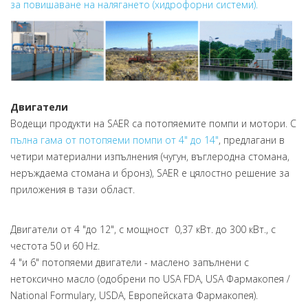
за повишаване на налягането (хидрофорни системи).
Двигатели
Водещи продукти на SAER са потопяемите помпи и мотори. С
пълна гама от потопяеми помпи от 4" до 14"
, предлагани в
четири материални изпълнения (чугун, въглеродна стомана,
неръждаема стомана и бронз), SAER е цялостно решение за
приложения в тази област.
Двигатели от 4 "до 12", с мощност 0,37 кВт. до 300 кВт., с
честота 50 и 60 Hz.
4 "и 6" потопяеми двигатели - маслено запълнени с
нетоксично масло (одобрени по USA FDA, USA Фармакопея /
National Formulary, USDA, Европейската Фармакопея).