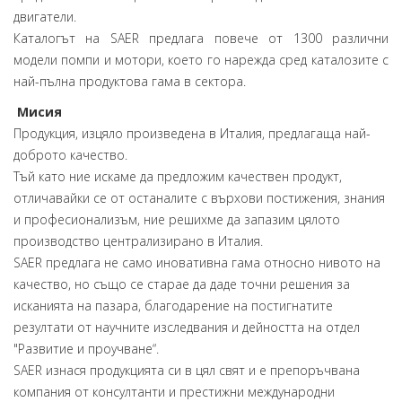
двигатели.
Каталогът на SAER предлага повече от 1300 различни
модели помпи и мотори, което го нарежда сред каталозите с
най-пълна продуктова гама в сектора.
Мисия
Продукция, изцяло произведена в Италия, предлагаща най-
доброто качество.
Тъй като ние искаме да предложим качествен продукт,
отличавайки се от останалите с върхови постижения, знания
и професионализъм, ние решихме да запазим цялото
производство централизирано в Италия.
SAER предлага не само иновативна гама относно нивото на
качество, но също се старае да даде точни решения за
исканията на пазара, благодарение на постигнатите
резултати от научните изследвания и дейността на отдел
"Развитие и проучване“.
SAER изнася продукцията си в цял свят и е препоръчвана
компания от консултанти и престижни международни