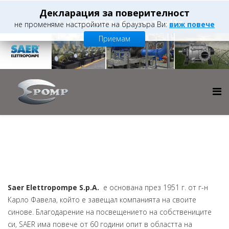
Декларация за поверителност
+359888997309
epomp@mail.bg
не променяме настройките на браузъра Ви:
виж повече
Приемам
Saer Elettropompe S.p.A.
е основана през 1951 г. от г-н
Карло Фавела, който е завещал компанията на своите
синове. Благодарение на посвещението на собствениците
си, SAER има повече от 60 години опит в областта на