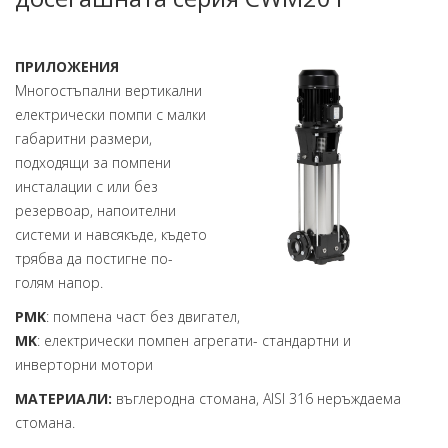
ПРИЛОЖЕНИЯ
Многостъпални вертикални
електрически помпи с малки
габаритни размери,
подходящи за помпени
инсталации с или без
резервоар, напоителни
системи и навсякъде, където
трябва да постигне по-
голям напор.
PMK
: помпена част без двигател,
MK
: електрически помпен агрегати- стандартни и
инверторни мотори
МАТЕРИАЛИ:
въглеродна стомана, AISI 316 неръждаема
стомана.