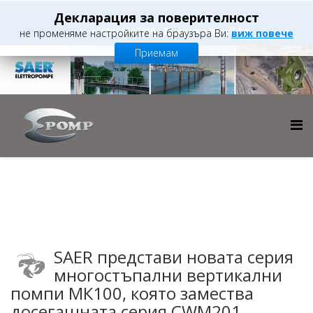
Декларация за поверителност
+359888997309
epomp@mail.bg
не променяме настройките на браузъра Ви:
виж повече
Приемам
SAER представи новата серия
многостъпални вертикални
помпи МК100, която замества
досегашната серия CWM201