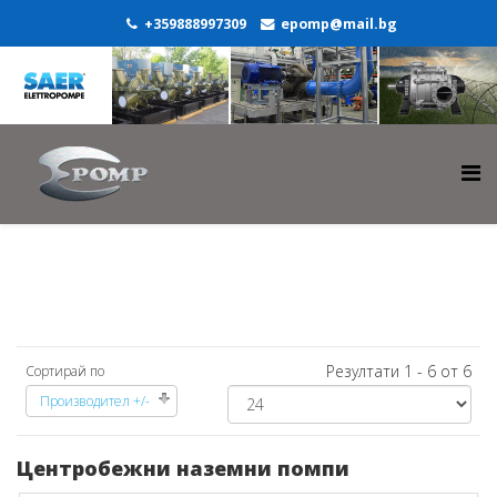
+359888997309
epomp@mail.bg
Резултати 1 - 6 от 6
Сортирай по
Производител +/-
Центробежни наземни помпи