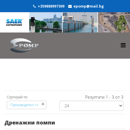
+359888997309
epomp@mail.bg
Резултати 1 - 3 от 3
Сортирай по
Производител +/-
Дренажни помпи